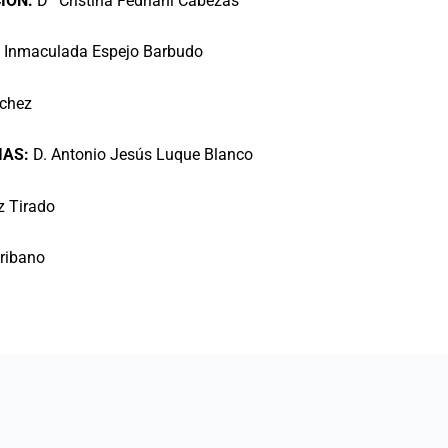
IÓN:
Dª Cristina Fedriani Cabezas
 Inmaculada Espejo Barbudo
nchez
IAS:
D. Antonio Jesús Luque Blanco
z Tirado
cribano