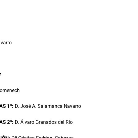
varro
z
Domenech
AS 1º:
D. José A. Salamanca Navarro
AS 2º:
D. Álvaro Granados del Río