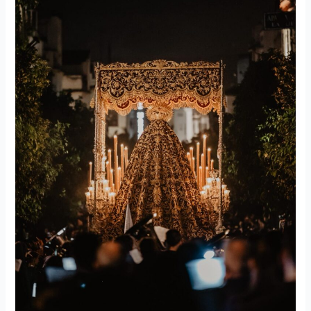
de
Música
Alcalá
de
Guadaíra