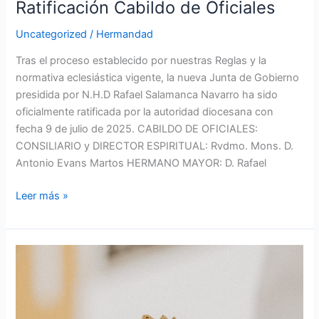
Ratificación Cabildo de Oficiales
Uncategorized
/
Hermandad
Tras el proceso establecido por nuestras Reglas y la
normativa eclesiástica vigente, la nueva Junta de Gobierno
presidida por N.H.D Rafael Salamanca Navarro ha sido
oficialmente ratificada por la autoridad diocesana con
fecha 9 de julio de 2025. CABILDO DE OFICIALES:
CONSILIARIO y DIRECTOR ESPIRITUAL: Rvdmo. Mons. D.
Antonio Evans Martos HERMANO MAYOR: D. Rafael
Leer más »
Inicio
del
proceso
electoral