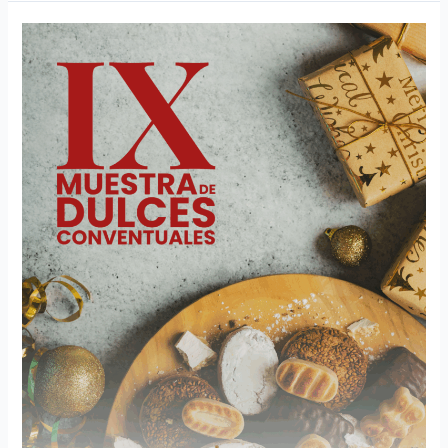
IX
Muestra
de
Dulces
Conventuales