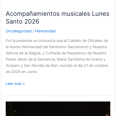
Acompañamientos musicales Lunes
Santo 2026
Uncategorized
/
Hermandad
Por la presente se comunica que el Cabildo de Oficiales de
la Ilustre Hermandad del Santísimo Sacramento y Nuestra
Señora de la Alegría, y Cofradía de Nazarenos de Nuestro
Padre Jesús de la Sentencia, María Santísima de Gracia y
Amparo y San Nicolás de Bari, reunido el día 21 de octubre
de 2025 en Junta
Leer más »
Agradecimiento
Banda