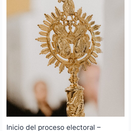
–
Cabildo
General
de
Elecciones
Inicio del proceso electoral –